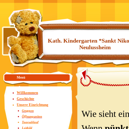
Kath. Kindergarten *Sankt Niko
Neulussheim
Menü
Willkommen
Geschichte
Unsere Einrichtung
Wie sieht ei
Gruppen
Öffnungszeiten
Tagesablauf
Wenn
pünkt
Leitbild