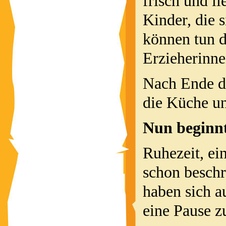
frisch und l
Kinder, die s
können tun 
Erzieherinne
Nach Ende de
die Küche un
Nun beginnt
Ruhezeit, ei
schon beschre
haben sich a
eine Pause z