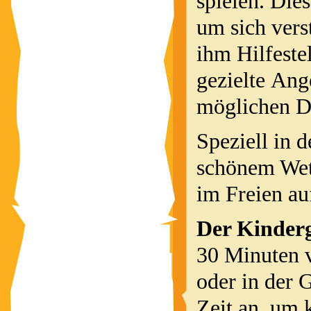
spielen. Die
um sich ver
ihm Hilfeste
gezielte Ang
möglichen De
Speziell in
schönem Wett
im Freien au
Der Kinderg
30 Minuten v
oder in der 
Zeit an, um 